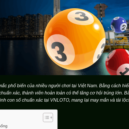
c mắc phổ biến của nhiều người chơi tại Việt Nam. Bằng cách
tích chuẩn xác, thành viên hoàn toàn có thể tăng cơ hội trún
 ra quyết định con số chuẩn xác tại VNLOTO, mang lại may mắn