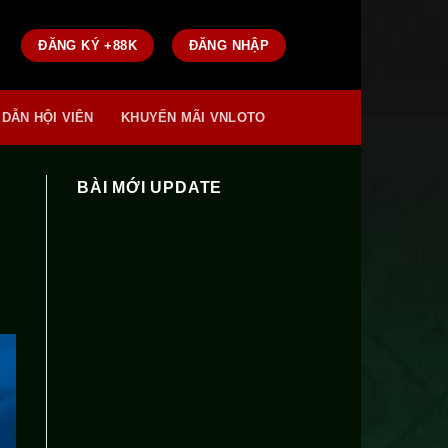
ĐĂNG KÝ +88K
ĐĂNG NHẬP
DẪN HỘI VIÊN
KHUYẾN MÃI VNLOTO
BÀI MỚI UPDATE