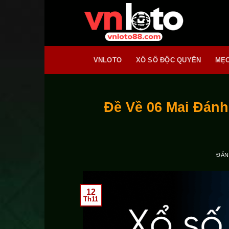
Bỏ
qua
nội
dung
VNLOTO
XỔ SỐ ĐỘC QUYỀN
MẸO 
Đề Về 06 Mai Đán
ĐĂ
12
Th11