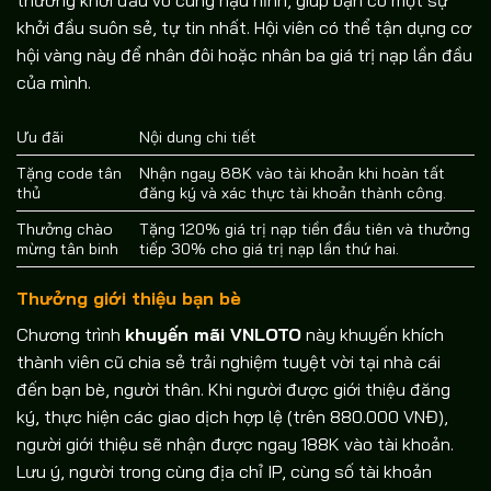
thưởng khởi đầu vô cùng hậu hĩnh, giúp bạn có một sự
khởi đầu suôn sẻ, tự tin nhất. Hội viên có thể tận dụng cơ
hội vàng này để nhân đôi hoặc nhân ba giá trị nạp lần đầu
của mình.
Ưu đãi
Nội dung chi tiết
Tặng code tân
Nhận ngay 88K vào tài khoản khi hoàn tất
thủ
đăng ký và xác thực tài khoản thành công.
Thưởng chào
Tặng 120% giá trị nạp tiền đầu tiên và thưởng
mừng tân binh
tiếp 30% cho giá trị nạp lần thứ hai.
Thưởng giới thiệu bạn bè
Chương trình
khuyến mãi VNLOTO
này khuyến khích
thành viên cũ chia sẻ trải nghiệm tuyệt vời tại nhà cái
đến bạn bè, người thân. Khi người được giới thiệu đăng
ký, thực hiện các giao dịch hợp lệ (trên 880.000 VNĐ),
người giới thiệu sẽ nhận được ngay 188K vào tài khoản.
Lưu ý, người trong cùng địa chỉ IP, cùng số tài khoản