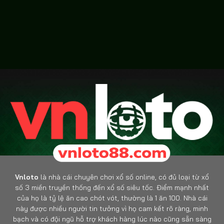
Thắc Mắc: Bị Ong Đốt Vào Tay Đánh Đề Con Gì Dễ Trúng Nhất?
Tháng 11 12, 2025
Mơ Được Cho Tiền 500 Nghìn Đánh Đề Con Gì Mau Thành Tỷ
Phú?
Tháng 11 12, 2025
Vnloto
là nhà cái chuyên chơi xổ số online, có đủ loại từ xổ
số 3 miền truyền thống đến xổ số siêu tốc. Điểm mạnh nhất
của họ là tỷ lệ ăn cao chót vót, thường là 1 ăn 100. Nhà cái
này được nhiều người tin tưởng vì họ cam kết rõ ràng, minh
bạch và có đội ngũ hỗ trợ khách hàng lúc nào cũng sẵn sàng