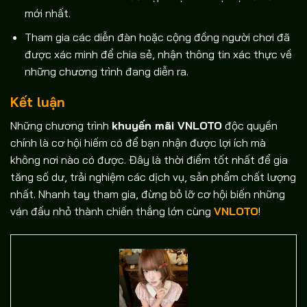
mới nhất.
Tham gia các diễn đàn hoặc cộng đồng người chơi đã
được xác minh để chia sẻ, nhận thông tin xác thực về
những chương trình đang diễn ra.
Kết luận
Những chương trình
khuyến mãi VNLOTO
độc quyền
chính là cơ hội hiếm có để bạn nhận được lợi ích mà
không nơi nào có được. Đây là thời điểm tốt nhất để gia
tăng số dư, trải nghiệm các dịch vụ, sản phẩm chất lượng
nhất. Nhanh tay tham gia, đừng bỏ lỡ cơ hội biến những
ván đấu nhỏ thành chiến thắng lớn cùng
VNLOTO
!