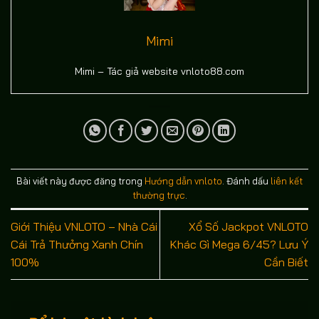
Mimi
Mimi – Tác giả website vnloto88.com
Bài viết này được đăng trong
Hướng dẫn vnloto
. Đánh dấu
liên kết
thường trực
.
Giới Thiệu VNLOTO – Nhà Cái
Xổ Số Jackpot VNLOTO
Cái Trả Thưởng Xanh Chín
Khác Gì Mega 6/45? Lưu Ý
100%
Cần Biết