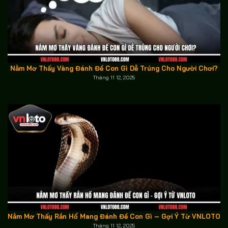
Nằm Mơ Thấy Vàng Đánh Đề Con Gì Dễ Trúng Cho Người Chơi?
Tháng 11 12, 2025
Nằm Mơ Thấy Rắn Hổ Mang Đánh Đề Con Gì – Gợi Ý Từ VNLOTO
Tháng 11 12, 2025