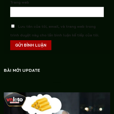
Trang web
Lưu tên của tôi, email, và trang web trong
trình duyệt này cho lần bình luận kế tiếp của tôi.
Bướm Đen Bay Vào Nhà Đánh Đề Con Gì Và Điềm Báo Liên Quan
Tháng 11 12, 2025
BÀI MỚI UPDATE