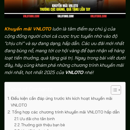
Khuyến mãi VNLOTO
luôn là tâm điểm sự chú ý của
cộng đồng người chơi cá cược trực tuyến nhờ vào độ
“chịu chi” và sự đang dạng, hấp dẫn. Các ưu đãi mới nhất
đang bùng nổ, mang tới cơ hội vàng để bạn nhận về hàng
loạt tiền thưởng, quà tặng giá trị. Ngay trong bài viết dưới
đây, hãy cùng khám phá những chương trình khuyến mãi
mới nhất, hot nhất 2025 của
VNLOTO
nhé!
Table of Contents
Điều kiện cần đáp ứng trước khi kích hoạt khuyến mãi
VNLOTO
Tổng hợp các chương trình khuyến mãi VNLOTO hấp dẫn
Ưu đãi cho tân binh
Thưởng giới thiệu bạn bè