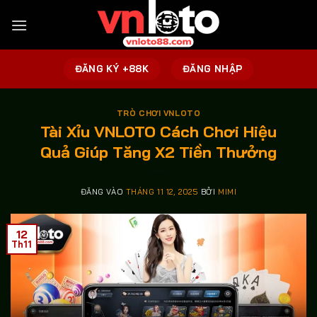
Bỏ
qua
nội
dung
ĐĂNG KÝ +88K
ĐĂNG NHẬP
TRÒ CHƠI VNLOTO
Tài Xỉu VNLOTO Cách Chơi Hiệu
Quả Giúp Tăng X2 Tiền Thưởng
ĐĂNG VÀO
THÁNG 11 12, 2025
BỞI
MIMI
12
Th11