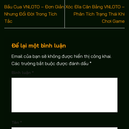
Bầu Cua VNLOTO – Đơn Giản
Xóc Đĩa Cân Bảng VNLOTO –
Nhưng Đổi Đời Trong Tích
Phân Tích Trạng Thái Khi
Tắc
Chơi Game
Đề Về 06 Mai Đánh Con Gì? Khám Phá Bí Quyết Từ Cao Thủ
Tháng 11 12, 2025
Để lại một bình luận
Email của bạn sẽ không được hiển thị công khai.
Các trường bắt buộc được đánh dấu
*
Bình luận
*
Xóc Đĩa VNLOTO – Mẹo Chơi Thắng Nhanh Dành Cho Tân Thủ
Tên
*
Tháng 11 12, 2025