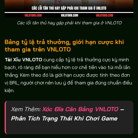
Các lỗi tân thủ hay gặp phải khi tham gia ở VNLOTO
Bảng tỷ lệ trả thưởng, giới hạn cược khi
tham gia trên VNLOTO
Tài Xỉu VNLOTO
cung cấp tỷ lệ trả thưởng cực kỳ minh
bạch, rõ ràng để bạn hiểu hơn cơ chế tiền vào túi mỗi lần
thắng. Kèm theo đó là giới hạn cược được tính theo đơn
vị BRL, người chơi nên lưu ý để tham gia đúng chuẩn điều
kiện.
Xem Thêm:
Xóc Đĩa Cân Bảng VNLOTO
–
Phân Tích Trạng Thái Khi Chơi Game