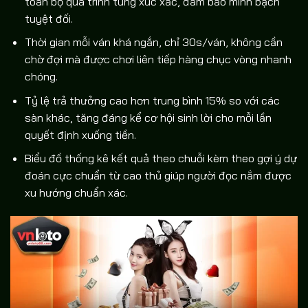
toàn bộ quá trình tung xúc xắc, đảm bảo minh bạch
tuyệt đối.
Thời gian mỗi ván khá ngắn, chỉ 30s/ván, không cần
chờ đợi mà được chơi liên tiếp hàng chục vòng nhanh
chóng.
Tỷ lệ trả thưởng cao hơn trung bình 15% so với các
sàn khác, tăng đáng kể cơ hội sinh lời cho mỗi lần
quyết định xuống tiền.
Biểu đồ thống kê kết quả theo chuỗi kèm theo gợi ý dự
đoán cực chuẩn từ cao thủ giúp người đọc nắm được
xu hướng chuẩn xác.