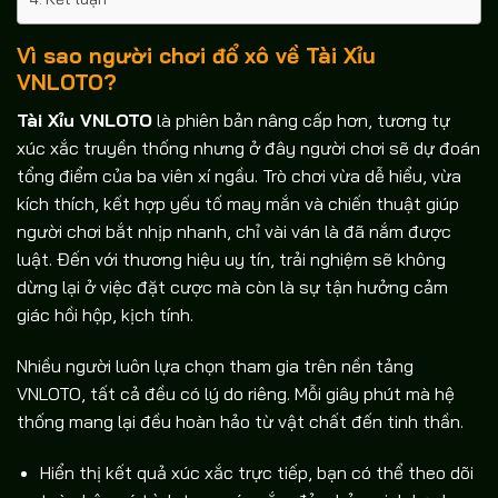
Vì sao người chơi đổ xô về Tài Xỉu
VNLOTO?
Tài Xỉu VNLOTO
là phiên bản nâng cấp hơn, tương tự
xúc xắc truyền thống nhưng ở đây người chơi sẽ dự đoán
tổng điểm của ba viên xí ngầu. Trò chơi vừa dễ hiểu, vừa
kích thích, kết hợp yếu tố may mắn và chiến thuật giúp
người chơi bắt nhịp nhanh, chỉ vài ván là đã nắm được
luật. Đến với thương hiệu uy tín, trải nghiệm sẽ không
dừng lại ở việc đặt cược mà còn là sự tận hưởng cảm
giác hồi hộp, kịch tính.
Nhiều người luôn lựa chọn tham gia trên nền tảng
VNLOTO, tất cả đều có lý do riêng. Mỗi giây phút mà hệ
thống mang lại đều hoàn hảo từ vật chất đến tinh thần.
Hiển thị kết quả xúc xắc trực tiếp, bạn có thể theo dõi