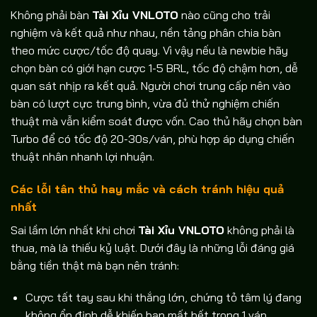
Không phải bàn
Tài Xỉu VNLOTO
nào cũng cho trải
nghiệm và kết quả như nhau, nền tảng phân chia bàn
theo mức cược/tốc độ quay. Vì vậy nếu là newbie hãy
chọn bàn có giới hạn cược 1-5 BRL, tốc độ chậm hơn, dễ
quan sát nhịp ra kết quả. Người chơi trung cấp nên vào
bàn có lượt cực trung bình, vừa đủ thử nghiệm chiến
thuật mà vẫn kiểm soát được vốn. Cao thủ hãy chọn bàn
Turbo để có tốc độ 20-30s/ván, phù hợp áp dụng chiến
thuật nhân nhanh lợi nhuận.
Các lỗi tân thủ hay mắc và cách tránh hiệu quả
nhất
Sai lầm lớn nhất khi chơi
Tài Xỉu VNLOTO
không phải là
thua, mà là thiếu kỷ luật. Dưới đây là những lỗi đáng giá
bằng tiền thật mà bạn nên tránh:
Cược tất tay sau khi thắng lớn, chứng tỏ tâm lý đang
không ổn định dễ khiến bạn mất hết trong 1 ván.