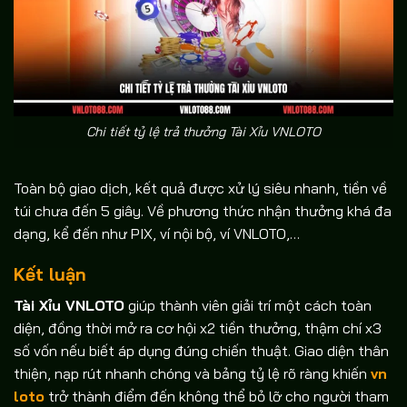
Chi tiết tỷ lệ trả thưởng Tài Xỉu VNLOTO
Toàn bộ giao dịch, kết quả được xử lý siêu nhanh, tiền về
túi chưa đến 5 giây. Về phương thức nhận thưởng khá đa
dạng, kể đến như PIX, ví nội bộ, ví VNLOTO,…
Kết luận
Tài Xỉu VNLOTO
giúp thành viên giải trí một cách toàn
diện, đồng thời mở ra cơ hội x2 tiền thưởng, thậm chí x3
số vốn nếu biết áp dụng đúng chiến thuật. Giao diện thân
thiện, nạp rút nhanh chóng và bảng tỷ lệ rõ ràng khiến
vn
loto
trở thành điểm đến không thể bỏ lỡ cho người tham