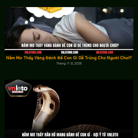
Nằm Mơ Thấy Vàng Đánh Đề Con Gì Dễ Trúng Cho Người Chơi?
Tháng 11 12, 2025
Nằm Mơ Thấy Rắn Hổ Mang Đánh Đề Con Gì – Gợi Ý Từ VNLOTO
Tháng 11 12, 2025