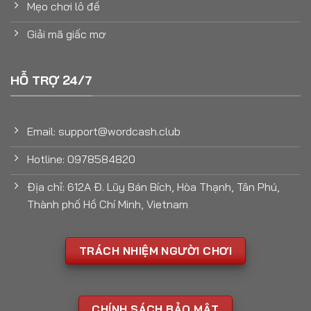
Tháng 11 12, 2025
Mẹo chơi lô đề
Giải mã giấc mơ
HỖ TRỢ 24/7
Email:
support@wordcash.club
Hotline: 0978584820
Địa chỉ: 612A Đ. Lũy Bán Bích, Hòa Thạnh, Tân Phú,
App Đánh Đề Là Gì? Đánh Lô Đề App Nào Uy Tín Thắng Lớn?
Thành phố Hồ Chí Minh, Vietnam
Tháng 11 12, 2025
TRÁCH NHIỆM NGƯỜI CHƠI
CHÍNH SÁCH BẢO MẬT