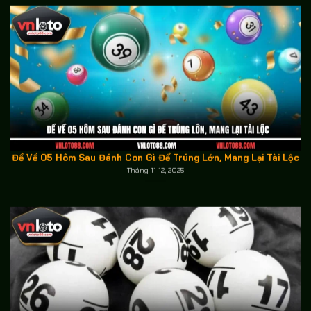
Đề Về 05 Hôm Sau Đánh Con Gì Để Trúng Lớn, Mang Lại Tài Lộc
Tháng 11 12, 2025
Đề Về 35 Hôm Sau Đánh Con Gì? Giải Mã Con Số May Mắn