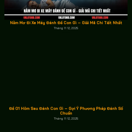
Tháng 11 12, 2025
Đề 01 Hôm Sau Đánh Con Gì – Gợi Ý Phương Pháp Đánh Số
Chuẩn
Tháng 11 12, 2025