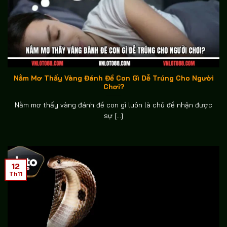
Giải Mã: Bị Đứt Tay Chảy Máu Đánh Đề Con Gì Để Thắng Đậm?
Tháng 11 12, 2025
Nằm Mơ Thấy Vàng Đánh Đề Con Gì Dễ Trúng Cho Người
Chơi?
Nằm mơ thấy vàng đánh đề con gì luôn là chủ đề nhận được
sự [...]
Thắc Mắc: Bị Ong Đốt Vào Tay Đánh Đề Con Gì Dễ Trúng Nhất?
Tháng 11 12, 2025
12
Th11