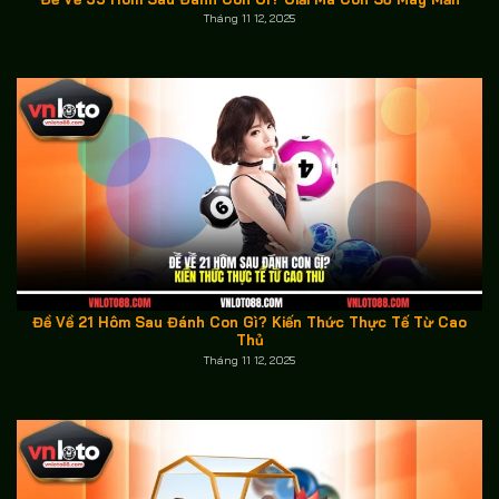
Đề Về 21 Hôm Sau Đánh Con Gì? Kiến Thức Thực Tế Từ Cao
Thủ
Tháng 11 12, 2025