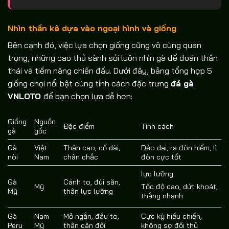
Nhìn thần kê dựa vào ngoại hình và giống
Xóc Đĩa VNLOTO – Mẹo Chơi Thắng Nhanh Dành Cho Tân Thủ
Bên cạnh đó, việc lựa chọn giống cũng vô cùng quan
Tháng 11 12, 2025
trọng, những cao thủ sành sỏi luôn nhìn gà để đoán thần
thái và tiềm năng chiến đấu. Dưới đây, bảng tổng hợp 5
giống chọi nổi bật cùng tính cách đặc trưng
đá gà
VNLOTO
để bạn chọn lựa dễ hơn:
Giống
Nguồn
Đặc điểm
Tính cách
gà
gốc
Gà
Việt
Thân cao, cổ dài,
Dẻo dai, ra đòn hiểm, lì
nòi
Nam
chân chắc
đòn cực tốt
lực lưỡng
Gà
Cánh to, đùi săn,
Mỹ
Tốc độ cao, dứt khoát,
Mỹ
thân lực lưỡng
Bướm Đen Bay Vào Nhà Đánh Đề Con Gì Và Điềm Báo Liên Quan
thắng nhanh
Tháng 11 12, 2025
Gà
Nam
Mỏ ngắn, đầu to,
Cực kỳ hiếu chiến,
Peru
Mỹ
thân cân đối
không sợ đối thủ