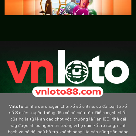
Khám Phá Cách Đánh Đề Đầu Hiệu Quả Từ Người Chơi Lâu Năm
Tháng 11 12, 2025
TOP 3+ Cách Đánh Đề Không Thua Được Chuyên Gia Tiết Lộ
Vnloto
là nhà cái chuyên chơi xổ số online, có đủ loại từ xổ
Tháng 11 12, 2025
số 3 miền truyền thống đến xổ số siêu tốc. Điểm mạnh nhất
của họ là tỷ lệ ăn cao chót vót, thường là 1 ăn 100. Nhà cái
này được nhiều người tin tưởng vì họ cam kết rõ ràng, minh
bạch và có đội ngũ hỗ trợ khách hàng lúc nào cũng sẵn sàng