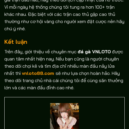
Vì mỗi ngày hệ thống chúng tôi tung ra hơn 100+ trận
khác nhau. Đặc biệt với các trận cao thủ gặp cao thủ
Nằm Mơ Thấy Rắn Hổ Mang Đánh Đề Con Gì – Gợi Ý Từ VNLOTO
thường như cơ hội vàng cho người xem đặt cược nên hãy
Tháng 11 12, 2025
chú ý nhé.
Kết luận
Trên đây, giới thiệu về chuyên mục
đá gà VNLOTO
được
quan tâm nhất hiện nay. Nếu bạn cũng là người chuyên
theo dõi chọi kê và tìm địa chỉ nhiều màn đấu nảy lửa
nhất thì
vnloto88.com
sẽ như lựa chọn hoàn hảo. Hãy
theo dõi trang chủ nhà cái chúng tôi để cùng săn thưởng
lớn và các màn đấu đỉnh cao nhé.
Giải Mã: Bị Đứt Tay Chảy Máu Đánh Đề Con Gì Để Thắng Đậm?
Tháng 11 12, 2025