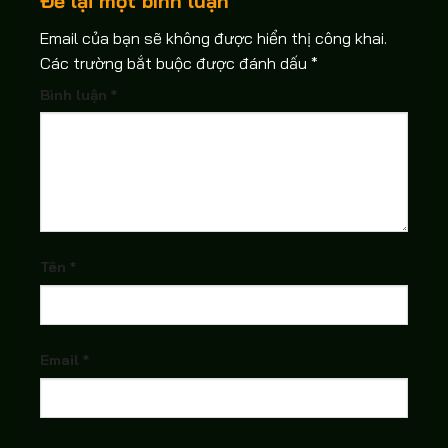
Để lại một bình luận
Email của bạn sẽ không được hiển thị công khai.
Mơ Được Cho Tiền 500 Nghìn Đánh Đề Con Gì Mau Thành Tỷ
Phú?
Các trường bắt buộc được đánh dấu
*
Tháng 11 12, 2025
Bình luận
*
Tên
*
Nằm Mơ Đi Xe Máy Đánh Đề Con Gì – Giải Mã Chi Tiết Nhất
Email
*
Tháng 11 12, 2025