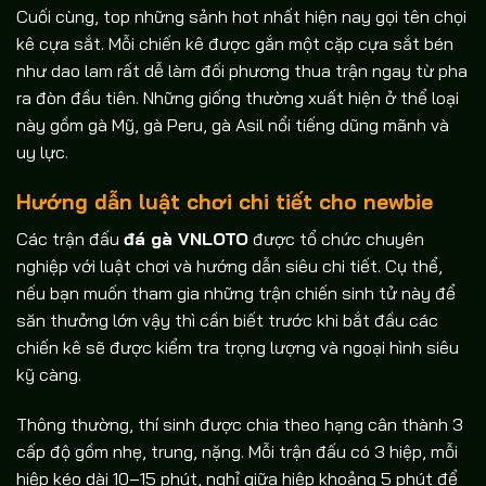
Cuối cùng, top những sảnh hot nhất hiện nay gọi tên chọi
kê cựa sắt. Mỗi chiến kê được gắn một cặp cựa sắt bén
như dao lam rất dễ làm đối phương thua trận ngay từ pha
ra đòn đầu tiên. Những giống thường xuất hiện ở thể loại
này gồm gà Mỹ, gà Peru, gà Asil nổi tiếng dũng mãnh và
uy lực.
Hướng dẫn luật chơi chi tiết cho newbie
Các trận đấu
đá gà VNLOTO
được tổ chức chuyên
nghiệp với luật chơi và hướng dẫn siêu chi tiết. Cụ thể,
nếu bạn muốn tham gia những trận chiến sinh tử này để
săn thưởng lớn vậy thì cần biết trước khi bắt đầu các
chiến kê sẽ được kiểm tra trọng lượng và ngoại hình siêu
kỹ càng.
Thông thường, thí sinh được chia theo hạng cân thành 3
cấp độ gồm nhẹ, trung, nặng. Mỗi trận đấu có 3 hiệp, mỗi
hiệp kéo dài 10–15 phút, nghỉ giữa hiệp khoảng 5 phút để